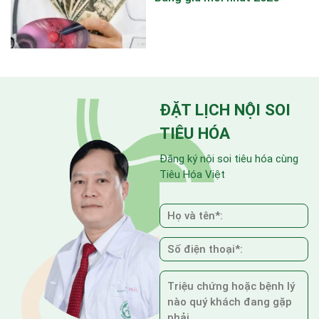
ĐẶT LỊCH NỘI SOI
TIÊU HÓA
Đăng ký nội soi tiêu hóa cùng
Tiêu Hóa Việt