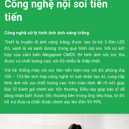
Công nghệ nội soi tiên
ESD, POEM, EFTR, nội soi mật tụy ngược dòng
tiến
Công nghệ xử lý hình ảnh ánh sáng trắng
Thiết bị truyền đi ánh sáng trắng, được tạo từ bộ 3 đèn LED
đỏ, xanh lá và xanh dương trong quá trình nội soi. Với sự kết
hợp của cảm biến Megapixel CMOS thì hình ảnh nội soi thu
được có chất lượng cao, với độ nhiễu là thấp nhất.
Với hệ thống máy nội soi tiên tiến hiện nay với độ phóng đại
100 – 135 lần tích hợp công nghệ trí tuệ nhân tạo AI, cung cấp
hình ảnh nội soi chất lượng cao trên màn hình 4K rõ nét giúp
Bác Sĩ đánh giá chính xác tổn thương. Điều này giúp bác sĩ dễ
dàng nhận biết được tổn thương bên trong ống tiêu hóa, từ đó
hỗ trợ đưa ra chẩn đoán chính xác lên đến 95-99%.