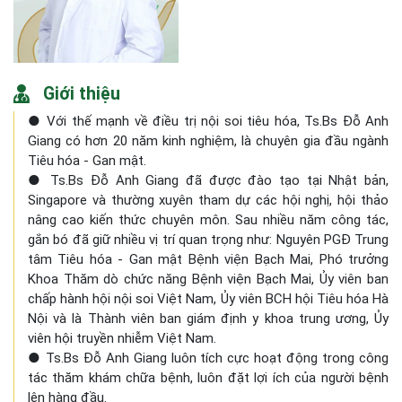
Giới thiệu
● Với thế mạnh về điều trị nội soi tiêu hóa, Ts.Bs Đỗ Anh
Giang có hơn 20 năm kinh nghiệm, là chuyên gia đầu ngành
Tiêu hóa - Gan mật.
● Ts.Bs Đỗ Anh Giang đã được đào tạo tại Nhật bản,
Singapore và thường xuyên tham dự các hội nghị, hội thảo
nâng cao kiến thức chuyên môn. Sau nhiều năm công tác,
gắn bó đã giữ nhiều vị trí quan trọng như: Nguyên PGĐ Trung
tâm Tiêu hóa - Gan mật Bệnh viện Bạch Mai, Phó trưởng
Khoa Thăm dò chức năng Bệnh viện Bạch Mai, Ủy viên ban
chấp hành hội nội soi Việt Nam, Ủy viên BCH hội Tiêu hóa Hà
Nội và là Thành viên ban giám định y khoa trung ương, Ủy
viên hội truyền nhiễm Việt Nam.
● Ts.Bs Đỗ Anh Giang luôn tích cực hoạt động trong công
tác thăm khám chữa bệnh, luôn đặt lợi ích của người bệnh
lên hàng đầu.