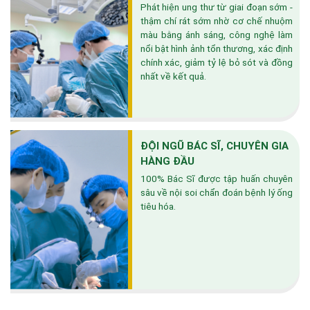
Phát hiện ung thư từ giai đoạn sớm -
thậm chí rát sớm nhờ cơ chế nhuộm
màu bằng ánh sáng, công nghệ làm
nổi bật hình ảnh tổn thương, xác định
chính xác, giảm tỷ lệ bỏ sót và đồng
nhất về kết quả.
ĐỘI NGŨ BÁC SĨ, CHUYÊN GIA
HÀNG ĐẦU
100% Bác Sĩ được tập huấn chuyên
sâu về nội soi chẩn đoán bệnh lý ống
tiêu hóa.