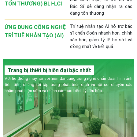
TỔN THƯƠNG) BLI-LCI
Bác Sĩ dễ dàng nhận ra các
dạng tổn thương
Trí tuệ nhân tạo AI hỗ trợ bác
ỨNG DỤNG CÔNG NGHỆ
sĩ chẩn đoán nhanh hơn, chính
TRÍ TUỆ NHÂN TẠO (AI)
xác hơn, giảm tỷ lệ bỏ sót và
đồng nhất về kết quả.
Trang bị thiết bị hiện đại bậc nhất
Với hệ thống máy nội soi hiện đại cùng công nghệ chẩn đoán hình ảnh
tiên tiến, chúng tôi tập trung phát triển dịch vụ nội soi chuyên sâu
nhằm phát hiện sớm và chính xác các bệnh lý tiêu hóa.