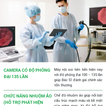
Máy nội soi tiên tiến hiện nay
CAMERA CÓ ĐỘ PHÓNG
với độ phóng đại 100 – 135 lần
ĐẠI 135 LẦN
giúp Bác Sĩ đánh giá chính xác
tổn thương.
Chế độ nhuộm ảo giúp nổi bật
CHỨC NĂNG NHUỘM ẢO
cấu trúc mạch máu và bề mặt
(HỖ TRỢ PHÁT HIỆN
của niêm mạc, từ đó hỗ trợ