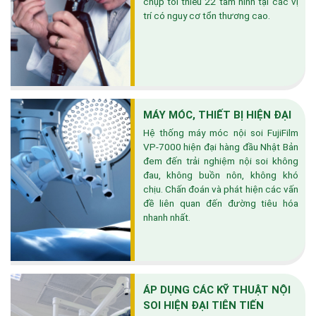
chụp tối thiểu 22 tấm hình tại các vị
trí có nguy cơ tổn thương cao.
MÁY MÓC, THIẾT BỊ HIỆN ĐẠI
Hệ thống máy móc nội soi FujiFilm
VP-7000 hiện đại hàng đầu Nhật Bản
đem đến trải nghiệm nội soi không
đau, không buồn nôn, không khó
chịu. Chấn đoán và phát hiện các vấn
đề liên quan đến đường tiêu hóa
nhanh nhất.
ÁP DỤNG CÁC KỸ THUẬT NỘI
SOI HIỆN ĐẠI TIÊN TIẾN