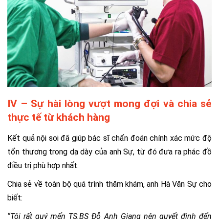
IV – Sự hài lòng vượt mong đợi và chia sẻ
thực tế từ khách hàng
Kết quả nội soi đã giúp bác sĩ chẩn đoán chính xác mức độ
tổn thương trong dạ dày của anh Sự, từ đó đưa ra phác đồ
điều trị phù hợp nhất.
Chia sẻ về toàn bộ quá trình thăm khám, anh Hà Văn Sự cho
biết:
“Tôi rất quý mến TS.BS Đỗ Anh Giang nên quyết định đến