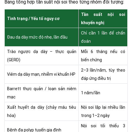
Bảng tổng hợp tần suất nội soi theo từng nhóm đối tượng:
Tần suất nội soi
Tình trạng / Yếu tố nguy cơ
khuyến nghị
Chỉ cần 1 lần để chẩn
Đau dạ dày mức độ nhẹ, lần đầu
đoán
Trào ngược dạ dày – thực quản
Mỗi 6 tháng nếu có
(GERD)
biến chứng
2–3 lần/năm, tùy theo
Viêm dạ dày mạn, nhiễm vi khuẩn HP
đáp ứng điều trị
Barrett thực quản / loạn sản niêm
1 năm/lần
mạc
Xuất huyết dạ dày (chảy máu tiêu
Nội soi lặp lại nhiều lần
hóa)
trong 1–2 ngày
Nội soi tối thiểu 3
Bệnh đa polyp tuyến gia đình