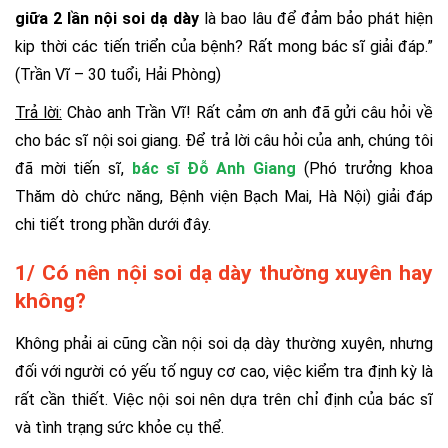
giữa 2 lần nội soi dạ dày
là bao lâu để đảm bảo phát hiện
kip thời các tiến triển của bệnh? Rất mong bác sĩ giải đáp.”
(Trần Vĩ – 30 tuổi, Hải Phòng)
Trả lời:
Chào anh Trần Vĩ! Rất cảm ơn anh đã gửi câu hỏi về
cho bác sĩ nội soi giang. Để trả lời câu hỏi của anh, chúng tôi
đã mời tiến sĩ,
bác sĩ Đỗ Anh Giang
(Phó trưởng khoa
Thăm dò chức năng, Bệnh viện Bạch Mai, Hà Nội) giải đáp
chi tiết trong phần dưới đây.
1/ Có nên nội soi dạ dày thường xuyên hay
không?
Không phải ai cũng cần nội soi dạ dày thường xuyên, nhưng
đối với người có yếu tố nguy cơ cao, việc kiểm tra định kỳ là
rất cần thiết. Việc nội soi nên dựa trên chỉ định của bác sĩ
và tình trạng sức khỏe cụ thể.