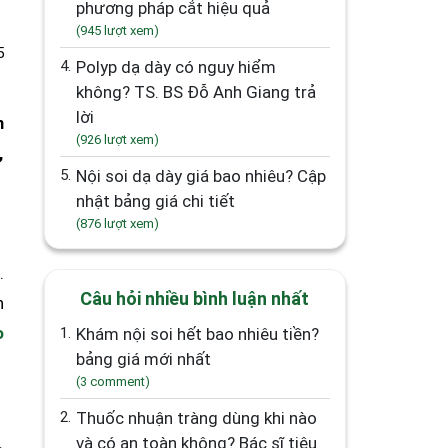
phương pháp cắt hiệu quả
(945 lượt xem)
5
4.
Polyp dạ dày có nguy hiểm
không? TS. BS Đỗ Anh Giang trả
lời
m
(926 lượt xem)
,
5.
Nội soi dạ dày giá bao nhiêu? Cập
nhật bảng giá chi tiết
(876 lượt xem)
.
Câu hỏi nhiều bình luận nhất
n
o
1.
Khám nội soi hết bao nhiêu tiền?
bảng giá mới nhất
(3 comment)
2.
Thuốc nhuận tràng dùng khi nào
và có an toàn không? Bác sĩ tiêu