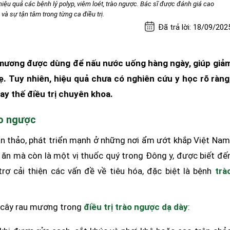
ị hiệu quả các bệnh lý polyp, viêm loét, trào ngược. Bác sĩ được đánh giá cao
à sự tận tâm trong từng ca điều trị.
Đã trả lời: 18/09/202
mương được dùng để nấu nước uống hàng ngày, giúp giả
. Tuy nhiên, hiệu quả chưa có nghiên cứu y học rõ ràng
hay thế điều trị chuyên khoa.
ào ngược
ân thảo, phát triển mạnh ở những nơi ẩm ướt khắp Việt Nam
 ăn mà còn là một vị thuốc quý trong Đông y, được biết đế
trợ cải thiện các vấn đề về tiêu hóa, đặc biệt là bệnh
trà
g cây rau mương trong
điều trị trào ngược dạ dày
: