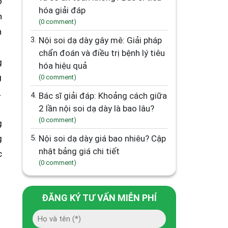
o
hóa giải đáp
n
(0 comment)
n
3.
Nội soi dạ dày gây mê: Giải pháp
chẩn đoán và điều trị bệnh lý tiêu
g
hóa hiệu quả
g
(0 comment)
.
4.
Bác sĩ giải đáp: Khoảng cách giữa
2 lần nội soi dạ dày là bao lâu?
(0 comment)
g
g
5.
Nội soi dạ dày giá bao nhiêu? Cập
nhật bảng giá chi tiết
c
(0 comment)
ĐĂNG KÝ TƯ VẤN MIỄN PHÍ