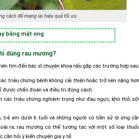
g cách để mang lại hiệu quả tối ưu
ày bằng mật ong
 chỉ dùng rau mương?
nên tìm đến bác sĩ chuyên khoa nếu gặp các trường hợp sau
c triệu chứng bệnh không cải thiện hoặc trở nên nặng hơn
ể được chẩn đoán và điều trị đúng cách.
ện các triệu chứng nghiêm trọng như đau ngực, khó thở, số
 trẻ em dưới 6 tuổi và những người có tiền sử dị ứng cầ
goài ra, rau mương có thể tương tác với một số loại thuố
cần hỏi ý kiến chuyên gia y tế.