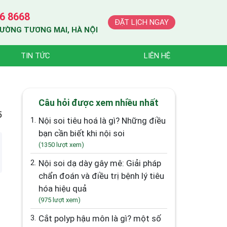
6 8668
ĐẶT LỊCH NGAY
HƯỜNG TƯƠNG MAI, HÀ NỘI
TIN TỨC
LIÊN HỆ
Câu hỏi được xem nhiều nhất
5
1.
Nội soi tiêu hoá là gì? Những điều
bạn cần biết khi nội soi
(1350 lượt xem)
2.
Nội soi dạ dày gây mê: Giải pháp
chẩn đoán và điều trị bệnh lý tiêu
hóa hiệu quả
(975 lượt xem)
3.
Cắt polyp hậu môn là gì? một số