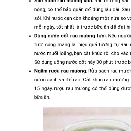
Sắc nước rau mương khô:
Rau mương sau kh
nóng, có thể bảo quản để dùng lâu dài. Sa
sôi. Khi nước cạn còn khoảng một nửa so vớ
mỗi ngày, tốt nhất là trước bữa ăn để đạt h
Dùng nước cốt rau mương tươi:
Nếu người 
tươi cũng mang lại hiệu quả tương tự.Rau
nước muối loãng, bạn cắt khúc rồi cho vào
Sử dụng uống nước cốt này 30 phút trước b
Ngâm rượu rau mương
: Rửa sạch rau mươn
nước sạch và để ráo. Cắt khúc rau mương c
15 ngày, rượu rau mương có thể dùng được
bữa ăn.