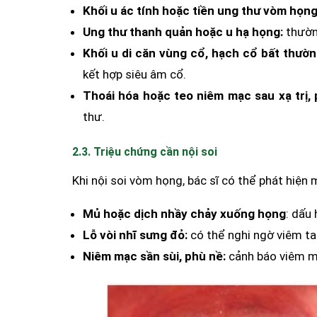
Khối u ác tính hoặc tiền ung thư vòm họng
Ung thư thanh quản hoặc u hạ họng:
thường
Khối u di căn vùng cổ, hạch cổ bất thườ
kết hợp siêu âm cổ.
Thoái hóa hoặc teo niêm mạc sau xạ trị, 
thư.
2.3. Triệu chứng cần nội soi
Khi nội soi vòm họng, bác sĩ có thể phát hiện 
Mủ hoặc dịch nhầy chảy xuống họng
: dấu
Lỗ vòi nhĩ sưng đỏ:
có thể nghi ngờ viêm ta
Niêm mạc sần sùi, phù nề:
cảnh báo viêm mạ