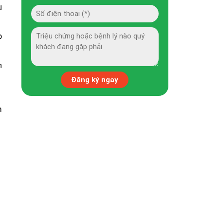
u
p
n
m