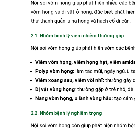
Nội soi vòm họng giúp phát hiện nhiều các bệ
vòm họng và dị vật ở họng, đặc biệt phát hi
thư thanh quản, u hạ họng và hạch cổ di căn.
2.1. Nhóm bệnh lý viêm nhiễm thường gặp
Nội soi vòm họng giúp phát hiện sớm các bệnh
Viêm vòm họng, viêm họng hạt, viêm amid
Polyp vòm họng:
làm tắc mũi, ngáy ngủ, ù t
Viêm xoang sau, viêm vòi nhĩ:
thường gây đa
Dị vật vùng họng
: thường gặp ở trẻ nhỏ, dễ 
Nang vòm họng, u lành vùng hầu:
tạo cảm g
2.2. Nhóm bệnh lý nghiêm trọng
Nội soi vòm họng còn giúp phát hiện nhóm bệ