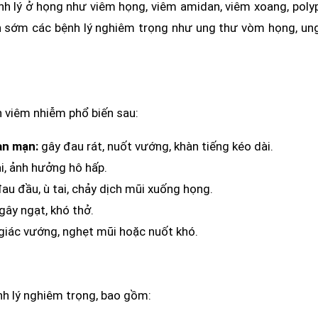
nh lý ở họng như viêm họng, viêm amidan, viêm xoang, poly
ện sớm các bệnh lý nghiêm trọng như ung thư vòm họng, un
 viêm nhiễm phổ biến sau:
an mạn:
gây đau rát, nuốt vướng, khàn tiếng kéo dài.
ai, ảnh hưởng hô hấp.
u đầu, ù tai, chảy dịch mũi xuống họng.
gây ngạt, khó thở.
iác vướng, nghẹt mũi hoặc nuốt khó.
nh lý nghiêm trọng, bao gồm: