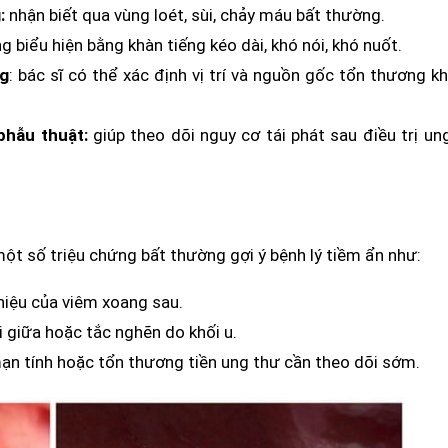
:
nhận biết qua vùng loét, sùi, chảy máu bất thường.
 biểu hiện bằng khàn tiếng kéo dài, khó nói, khó nuốt.
ng
: bác sĩ có thể xác định vị trí và nguồn gốc tổn thương kh
phẫu thuật:
giúp theo dõi nguy cơ tái phát sau điều trị un
một số triệu chứng bất thường gợi ý bệnh lý tiềm ẩn như:
 hiệu của viêm xoang sau.
i giữa hoặc tắc nghẽn do khối u.
n tính hoặc tổn thương tiền ung thư cần theo dõi sớm.