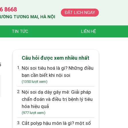
6 8668
ĐẶT LỊCH NGAY
HƯỜNG TƯƠNG MAI, HÀ NỘI
TIN TỨC
LIÊN HỆ
Câu hỏi được xem nhiều nhất
5
1.
Nội soi tiêu hoá là gì? Những điều
bạn cần biết khi nội soi
(1350 lượt xem)
2.
Nội soi dạ dày gây mê: Giải pháp
chẩn đoán và điều trị bệnh lý tiêu
hóa hiệu quả
(977 lượt xem)
3.
Cắt polyp hậu môn là gì? một số