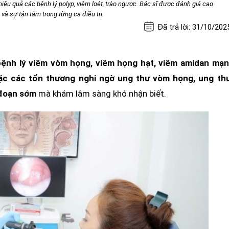
ị hiệu quả các bệnh lý polyp, viêm loét, trào ngược. Bác sĩ được đánh giá cao
à sự tận tâm trong từng ca điều trị.
Đã trả lời: 31/10/202
bệnh lý viêm vòm họng, viêm họng hạt, viêm amidan mạn
oặc các tổn thương nghi ngờ ung thư vòm họng, ung th
 đoạn sớm
mà khám lâm sàng khó nhận biết.