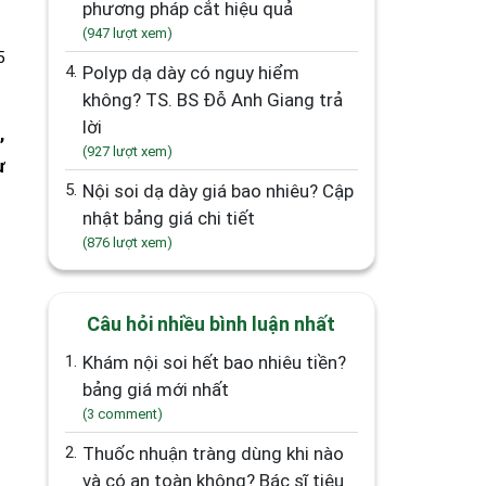
phương pháp cắt hiệu quả
(947 lượt xem)
5
4.
Polyp dạ dày có nguy hiểm
không? TS. BS Đỗ Anh Giang trả
lời
,
(927 lượt xem)
ư
5.
Nội soi dạ dày giá bao nhiêu? Cập
nhật bảng giá chi tiết
(876 lượt xem)
Câu hỏi nhiều bình luận nhất
1.
Khám nội soi hết bao nhiêu tiền?
bảng giá mới nhất
(3 comment)
2.
Thuốc nhuận tràng dùng khi nào
và có an toàn không? Bác sĩ tiêu