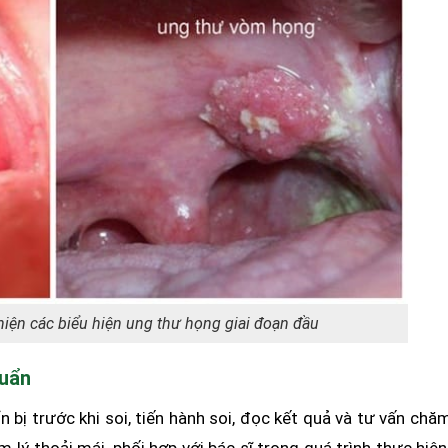
hiện các biểu hiện ung thư họng giai đoạn đầu
huẩn
bị trước khi soi, tiến hành soi, đọc kết quả và tư vấn chă