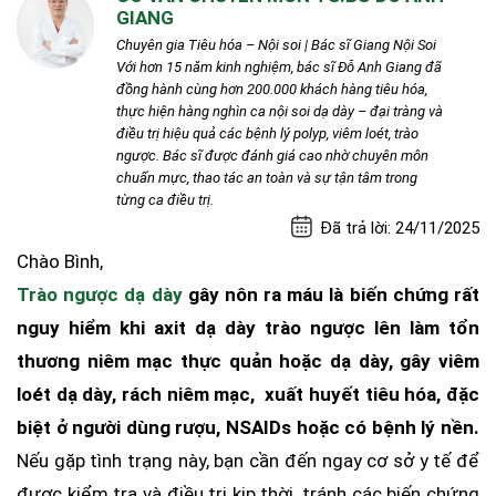
GIANG
Chuyên gia Tiêu hóa – Nội soi | Bác sĩ Giang Nội Soi
Với hơn 15 năm kinh nghiệm, bác sĩ Đỗ Anh Giang đã
đồng hành cùng hơn 200.000 khách hàng tiêu hóa,
thực hiện hàng nghìn ca nội soi dạ dày – đại tràng và
điều trị hiệu quả các bệnh lý polyp, viêm loét, trào
ngược. Bác sĩ được đánh giá cao nhờ chuyên môn
chuẩn mực, thao tác an toàn và sự tận tâm trong
từng ca điều trị.
Đã trả lời: 24/11/2025
Chào Bình,
Trào ngược dạ dày
gây nôn ra máu là biến chứng rất
nguy hiểm khi axit dạ dày trào ngược lên làm tổn
thương niêm mạc thực quản hoặc dạ dày, gây viêm
loét dạ dày, rách niêm mạc, xuất huyết tiêu hóa, đặc
biệt ở người dùng rượu, NSAIDs hoặc có bệnh lý nền.
Nếu gặp tình trạng này, bạn cần đến ngay cơ sở y tế để
được kiểm tra và điều trị kịp thời, tránh các biến chứng