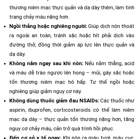
thương niêm mạc thực quản và dạ dày thêm, làm tình
trạng chảy máu nặng hơn.
Ngồi thẳng hoặc nghiêng người:
Giúp dịch nôn thoát
ra ngoài an toàn, tránh sặc hoặc hít phải dịch vào
đường thở, đồng thời giảm áp lực lên thực quản và
dạ dày.
Không nằm ngay sau khi nôn:
Nếu nằm thẳng, acid
và máu dễ trào ngược lên họng – mũi, gây sặc hoặc
tổn thương niêm mạc hô hấp. Tư thế ngồi hoặc
nghiêng giúp giảm nguy cơ này.
Không dùng thuốc giảm đau NSAIDs:
Các thuốc như
aspirin, ibuprofen, corticosteroids có thể làm niêm
mạc dạ dày – thực quản tổn thương nặng hơn, tăng
nguy cơ chảy máu, cản trở quá trình hồi phục.
Đến cơ sở y tế ngay:
Khi nôn ra máu tươi, máu cục,