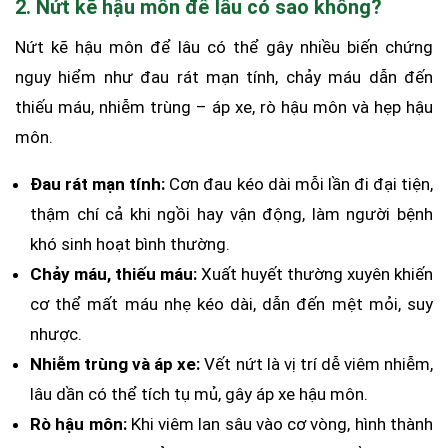
2. Nứt kẽ hậu môn để lâu có sao không?
Nứt kẽ hậu môn để lâu có thể gây nhiều biến chứng
nguy hiểm như đau rát mạn tính, chảy máu dẫn đến
thiếu máu, nhiễm trùng – áp xe, rò hậu môn và hẹp hậu
môn.
Đau rát mạn tính:
Cơn đau kéo dài mỗi lần đi đại tiện,
thậm chí cả khi ngồi hay vận động, làm người bệnh
khó sinh hoạt bình thường.
Chảy máu, thiếu máu:
Xuất huyết thường xuyên khiến
cơ thể mất máu nhẹ kéo dài, dẫn đến mệt mỏi, suy
nhược.
Nhiễm trùng và áp xe:
Vết nứt là vị trí dễ viêm nhiễm,
lâu dần có thể tích tụ mủ, gây áp xe hậu môn.
Rò hậu môn:
Khi viêm lan sâu vào cơ vòng, hình thành