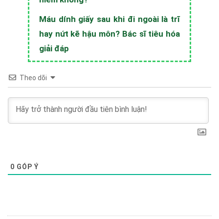
Máu dính giấy sau khi đi ngoài là trĩ
hay nứt kẽ hậu môn? Bác sĩ tiêu hóa
giải đáp
Theo dõi
0
GÓP Ý