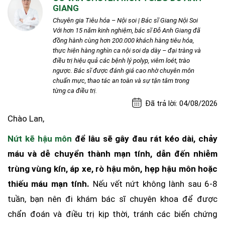
GIANG
Chuyên gia Tiêu hóa – Nội soi | Bác sĩ Giang Nội Soi
Với hơn 15 năm kinh nghiệm, bác sĩ Đỗ Anh Giang đã
đồng hành cùng hơn 200.000 khách hàng tiêu hóa,
thực hiện hàng nghìn ca nội soi dạ dày – đại tràng và
điều trị hiệu quả các bệnh lý polyp, viêm loét, trào
ngược. Bác sĩ được đánh giá cao nhờ chuyên môn
chuẩn mực, thao tác an toàn và sự tận tâm trong
từng ca điều trị.
Đã trả lời: 04/08/2026
Chào Lan,
Nứt kẽ hậu môn
để lâu sẽ gây đau rát kéo dài, chảy
máu và dễ chuyển thành mạn tính, dẫn đến nhiễm
trùng vùng kín, áp xe, rò hậu môn, hẹp hậu môn hoặc
thiếu máu mạn tính.
Nếu vết nứt không lành sau 6-8
tuần, bạn nên đi khám bác sĩ chuyên khoa để được
chẩn đoán và điều trị kịp thời, tránh các biến chứng