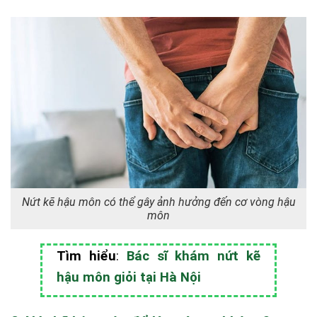
Nứt kẽ hậu môn có thể gây ảnh hưởng đến cơ vòng hậu
môn
Tìm hiểu
:
Bác sĩ khám nứt kẽ
hậu môn giỏi tại Hà Nội