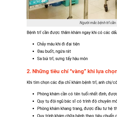
Người mắc bệnh trĩ cần 
Bệnh trĩ cần được thăm khám ngay khi có các dấu
Chảy máu khi đi đại tiện
Đau buốt, ngứa rát
Sa búi trĩ, sưng tấy hậu môn
2. Những tiêu chí “vàng” khi lựa ch
Khi tìm chọn các địa chỉ khám bệnh trĩ, anh chị/c
Phòng khám cần có tên tuổi nhất định, được
Quy tụ đội ngũ bác sĩ có trình độ chuyên mô
Phòng khám khang trang, được đầu tư hệ th
Quy trình khám chữa bệnh theo tiêu chuẩn c