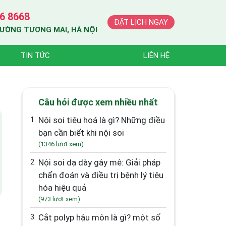
6 8668
ĐẶT LỊCH NGAY
HƯỜNG TƯƠNG MAI, HÀ NỘI
TIN TỨC
LIÊN HỆ
Câu hỏi được xem nhiều nhất
1.
Nội soi tiêu hoá là gì? Những điều
bạn cần biết khi nội soi
(1346 lượt xem)
2.
Nội soi dạ dày gây mê: Giải pháp
chẩn đoán và điều trị bệnh lý tiêu
hóa hiệu quả
(973 lượt xem)
3.
Cắt polyp hậu môn là gì? một số