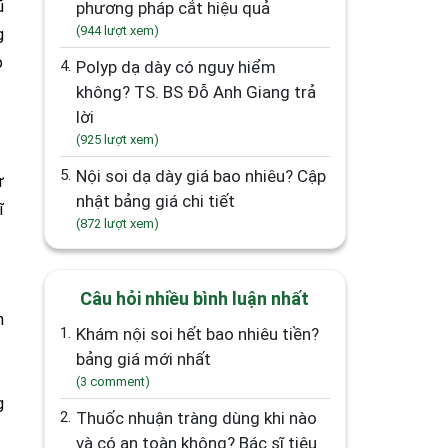
ũ
phương pháp cắt hiệu quả
(944 lượt xem)
g
o
4.
Polyp dạ dày có nguy hiểm
không? TS. BS Đỗ Anh Giang trả
lời
(925 lượt xem)
5.
Nội soi dạ dày giá bao nhiêu? Cập
ừ
nhật bảng giá chi tiết
ĩ
(872 lượt xem)
Câu hỏi nhiều bình luận nhất
h
1.
Khám nội soi hết bao nhiêu tiền?
bảng giá mới nhất
(3 comment)
g
2.
Thuốc nhuận tràng dùng khi nào
và có an toàn không? Bác sĩ tiêu