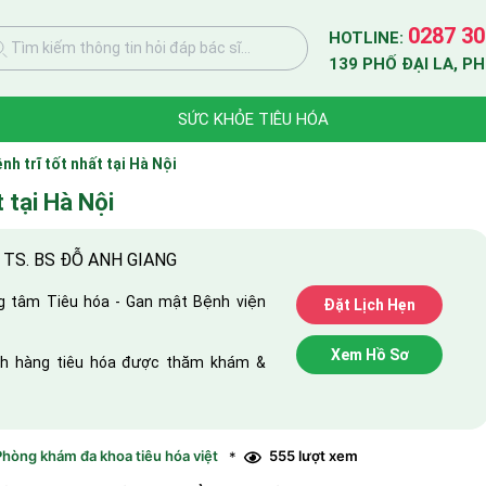
0287 30
HOTLINE:
Tìm kiếm thông tin hỏi đáp bác sĩ...
139 PHỐ ĐẠI LA, P
SỨC KHỎE TIÊU HÓA
h trĩ tốt nhất tại Hà Nội
 tại Hà Nội
: TS. BS ĐỖ ANH GIANG
 tâm Tiêu hóa - Gan mật Bệnh viện
Đặt Lịch Hẹn
Xem Hồ Sơ
ch hàng tiêu hóa được thăm khám &
hòng khám đa khoa tiêu hóa việt
555 lượt xem
*