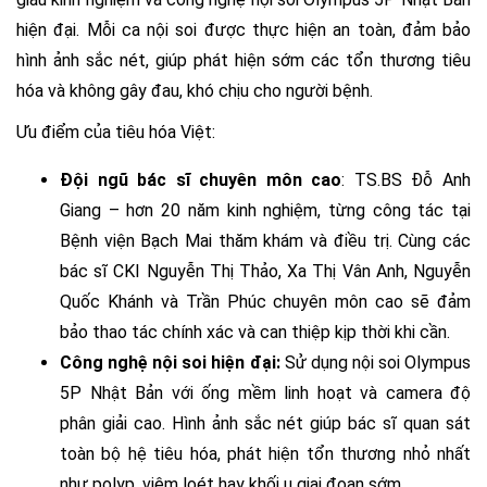
hiện đại. Mỗi ca nội soi được thực hiện an toàn, đảm bảo
hình ảnh sắc nét, giúp phát hiện sớm các tổn thương tiêu
hóa và không gây đau, khó chịu cho người bệnh.
Ưu điểm của tiêu hóa Việt:
Đội ngũ bác sĩ chuyên môn cao
: TS.BS
Đỗ Anh
Giang
– hơn 20 năm kinh nghiệm, từng công tác tại
Bệnh viện Bạch Mai thăm khám và điều trị. Cùng các
bác sĩ CKI Nguyễn Thị Thảo, Xa Thị Vân Anh, Nguyễn
Quốc Khánh và Trần Phúc chuyên môn cao sẽ đảm
bảo thao tác chính xác và can thiệp kịp thời khi cần.
Công nghệ nội soi hiện đại:
Sử dụng nội soi Olympus
5P Nhật Bản với ống mềm linh hoạt và camera độ
phân giải cao. Hình ảnh sắc nét giúp bác sĩ quan sát
toàn bộ hệ tiêu hóa, phát hiện tổn thương nhỏ nhất
như polyp, viêm loét hay khối u giai đoạn sớm.