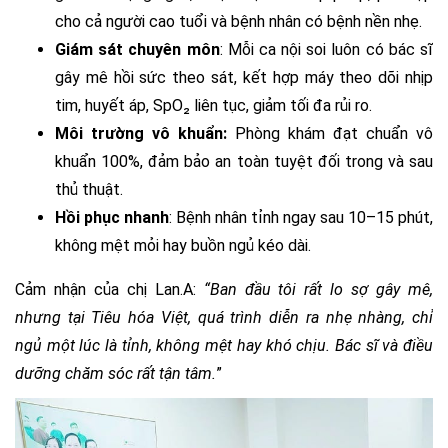
cho cả người cao tuổi và bệnh nhân có bệnh nền nhẹ.
Giám sát chuyên môn
: Mỗi ca nội soi luôn có bác sĩ
gây mê hồi sức theo sát, kết hợp máy theo dõi nhịp
tim, huyết áp, SpO₂ liên tục, giảm tối đa rủi ro.
Môi trường vô khuẩn:
Phòng khám đạt chuẩn vô
khuẩn 100%, đảm bảo an toàn tuyệt đối trong và sau
thủ thuật.
Hồi phục nhanh
: Bệnh nhân tỉnh ngay sau 10–15 phút,
không mệt mỏi hay buồn ngủ kéo dài.
Cảm nhận của chị Lan.A:
“Ban đầu tôi rất lo sợ gây mê,
nhưng tại Tiêu hóa Việt, quá trình diễn ra nhẹ nhàng, chỉ
ngủ một lúc là tỉnh, không mệt hay khó chịu. Bác sĩ và điều
dưỡng chăm sóc rất tận tâm.
”