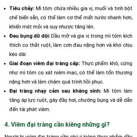
Tiêu chảy:
Mì tôm chứa nhiều gia vị, muối và tinh bột
chế biến sẵn, có thể làm cơ thể mất nước nhanh hơn,
khiến mệt mỏi và suy nhược tăng lên.
Đau bụng dữ dội:
Dầu mỡ và gia vị trong mì tôm kích
thích co thắt ruột, làm cơn đau nặng hơn và khó chịu
kéo dài.
Giai đoạn viêm đại tràng cấp:
Thực phẩm khô, cứng
như mì tôm cọ xát niêm mạc, có thể làm tổn thương
nặng hơn và làm chậm quá trình hồi phục.
Đại tràng nhạy cảm sau kháng sinh:
Mì tôm làm
tăng áp lực ruột, gây đầy hơi, chướng bụng và dễ dẫn
đến tái phát viêm.
4. Viêm đại tràng cần kiêng những gì?
Người bị viêm đại tràng cần chú ý kiêng thực phẩm dầu