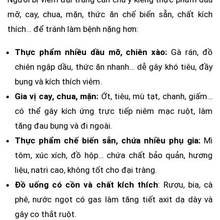
mỡ, cay, chua, mặn, thức ăn chế biến sẵn, chất kích
thích… để tránh làm bệnh nặng hơn:
Thực phẩm nhiều dầu mỡ, chiên xào:
Gà rán, đồ
chiên ngập dầu, thức ăn nhanh… dễ gây khó tiêu, đầy
bụng và kích thích viêm.
Gia vị cay, chua, mặn:
Ớt, tiêu, mù tạt, chanh, giấm…
có thể gây kích ứng trực tiếp niêm mạc ruột, làm
tăng đau bụng và đi ngoài.
Thực phẩm chế biến sẵn, chứa nhiều phụ gia:
Mì
tôm, xúc xích, đồ hộp… chứa chất bảo quản, hương
liệu, natri cao, không tốt cho đại tràng.
Đồ uống có cồn và chất kích thích
: Rượu, bia, cà
phê, nước ngọt có gas làm tăng tiết axit dạ dày và
gây co thắt ruột.