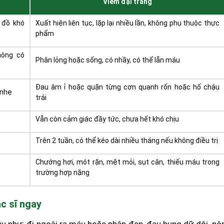
Viêm đại tràng
 đồ khó
Xuất hiện liên tục, lặp lại nhiều lần, không phụ thuộc thực
phẩm
hông có
Phân lỏng hoặc sống, có nhầy, có thể lẫn máu
Đau âm ỉ hoặc quặn từng cơn quanh rốn hoặc hố chậu
 nhẹ
trái
Vẫn còn cảm giác đầy tức, chưa hết khó chịu
Trên 2 tuần, có thể kéo dài nhiều tháng nếu không điều trị
Chướng hơi, mót rặn, mệt mỏi, sụt cân, thiếu máu trong
trường hợp nặng
ác sĩ ngay
ệu như: đi ngoài ra máu hoặc phân đen, đau bụng dữ dội, nô