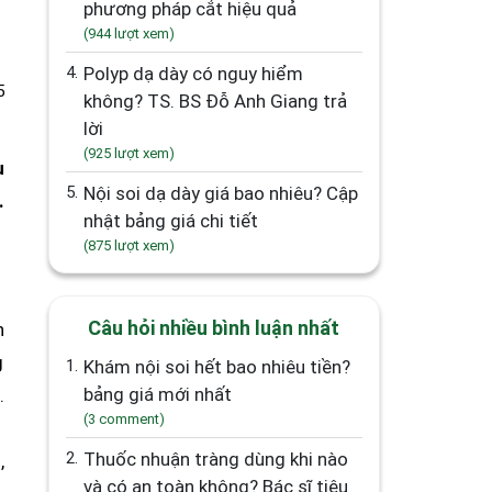
phương pháp cắt hiệu quả
(944 lượt xem)
4.
Polyp dạ dày có nguy hiểm
5
không? TS. BS Đỗ Anh Giang trả
lời
(925 lượt xem)
u
5.
Nội soi dạ dày giá bao nhiêu? Cập
.
nhật bảng giá chi tiết
(875 lượt xem)
Câu hỏi nhiều bình luận nhất
h
g
1.
Khám nội soi hết bao nhiêu tiền?
bảng giá mới nhất
.
(3 comment)
2.
Thuốc nhuận tràng dùng khi nào
,
và có an toàn không? Bác sĩ tiêu