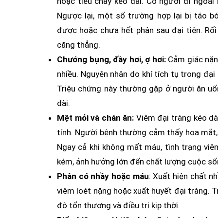
hoặc tiêu chảy kéo dài. Có người đi ngoài 
Ngược lại, một số trường hợp lại bị táo 
được hoặc chưa hết phân sau đại tiện. Rối 
căng thẳng.
Chướng bụng, đầy hơi, ợ hơi:
Cảm giác nặng
nhiều. Nguyên nhân do khí tích tụ trong đạ
Triệu chứng này thường gặp ở người ăn uố
dài.
Mệt mỏi và chán ăn:
Viêm đại tràng kéo dà
tính. Người bệnh thường cảm thấy hoa mắt,
Ngay cả khi không mất máu, tình trạng viê
kém, ảnh hưởng lớn đến chất lượng cuộc số
Phân có nhầy hoặc máu
: Xuất hiện chất n
viêm loét nặng hoặc xuất huyết đại tràng. 
độ tổn thương và điều trị kịp thời.