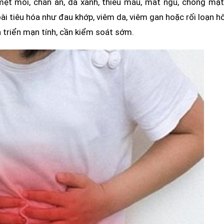
ệt mỏi, chán ăn, da xanh, thiếu máu, mất ngủ, chóng mặt
i tiêu hóa như đau khớp, viêm da, viêm gan hoặc rối loạn h
n triển mạn tính, cần kiểm soát sớm.