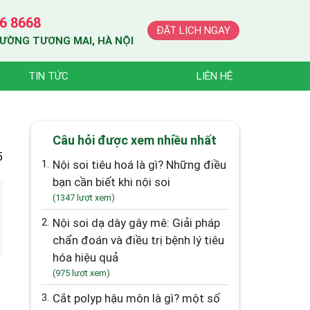
6 8668
ĐẶT LỊCH NGAY
HƯỜNG TƯƠNG MAI, HÀ NỘI
TIN TỨC
LIÊN HỆ
Câu hỏi được xem nhiều nhất
5
1.
Nội soi tiêu hoá là gì? Những điều
bạn cần biết khi nội soi
(1347 lượt xem)
2.
Nội soi dạ dày gây mê: Giải pháp
chẩn đoán và điều trị bệnh lý tiêu
hóa hiệu quả
(975 lượt xem)
3.
Cắt polyp hậu môn là gì? một số