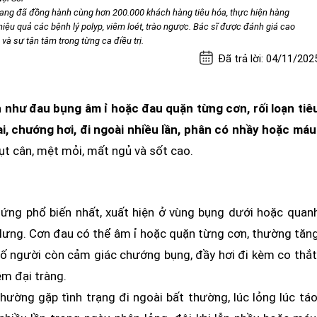
iang đã đồng hành cùng hơn 200.000 khách hàng tiêu hóa, thực hiện hàng
ị hiệu quả các bệnh lý polyp, viêm loét, trào ngược. Bác sĩ được đánh giá cao
à sự tận tâm trong từng ca điều trị.
Đã trả lời: 04/11/202
 như đau bụng âm ỉ hoặc đau quặn từng cơn, rối loạn tiê
ai, chướng hơi, đi ngoài nhiều lần, phân có nhầy hoặc máu
sụt cân, mệt mỏi, mất ngủ và sốt cao.
hứng phổ biến nhất, xuất hiện ở vùng bụng dưới hoặc quan
t lưng. Cơn đau có thể âm ỉ hoặc quặn từng cơn, thường tăn
 số người còn cảm giác chướng bụng, đầy hơi đi kèm co thắt
êm đại tràng.
hường gặp tình trạng đi ngoài bất thường, lúc lỏng lúc táo