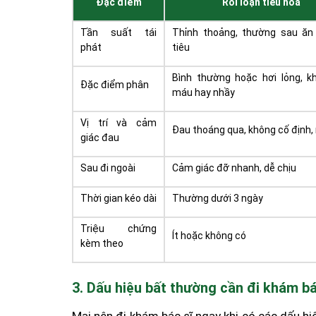
Đặc điểm
Rối loạn tiêu hóa
Tần suất tái
Thỉnh thoảng, thường sau ăn
phát
tiêu
Bình thường hoặc hơi lỏng, k
Đặc điểm phân
máu hay nhầy
Vị trí và cảm
Đau thoáng qua, không cố định,
giác đau
Sau đi ngoài
Cảm giác đỡ nhanh, dễ chịu
Thời gian kéo dài
Thường dưới 3 ngày
Triệu chứng
Ít hoặc không có
kèm theo
3. Dấu hiệu bất thường cần đi khám b
Mai nên đi khám bác sĩ ngay khi có các dấu hi