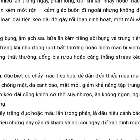
nhiều lần trong ngày, phân lỏng, đôi khi lẫn nhầy hoặc máu
bón kèm mót rặn – cảm giác buồn đi ngoài nhưng không đ
loạn đại tiện kéo dài dễ gây rối loạn sinh hoạt, mệt mỏi v
 bụng, ậm ạch sau bữa ăn kèm tiếng sôi bụng và trung tiệ
i tràng khi nhu động ruột bất thường hoặc niêm mạc bị viêm
ng thất thường, uống bia rượu hoặc căng thẳng stress ké
i, đặc biệt có chảy máu tiêu hóa, dễ dẫn đến thiếu máu mạ
 chóng mặt, da xanh xao, mệt mỏi, giảm khả năng tập trung
m kéo dài cũng khiến cơ thể suy nhược, ăn không ngon, ng
ng.
hầy trắng đục hoặc máu lẫn trong phân, là dấu hiệu cảnh bá
Triệu chứng này cần đi khám và nội soi ngay để xác định mứ