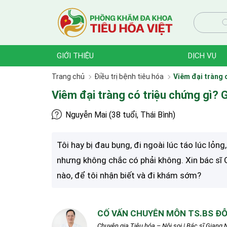
GIỚI THIỆU
DỊCH VỤ
Trang chủ
Điều trị bệnh tiêu hóa
Viêm đại tràng c
Viêm đại tràng có triệu chứng gì? G
Nguyễn Mai (38 tuổi, Thái Bình)
Tôi hay bị đau bụng, đi ngoài lúc táo lúc lỏng,
nhưng không chắc có phải không. Xin bác sĩ 
nào, để tôi nhận biết và đi khám sớm?
CỐ VẤN CHUYÊN MÔN TS.BS ĐỖ
Chuyên gia Tiêu hóa – Nội soi | Bác sĩ Giang N