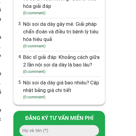
.
hóa giải đáp
i
(0 comment)
à
3.
Nội soi dạ dày gây mê: Giải pháp
chẩn đoán và điều trị bệnh lý tiêu
n
hóa hiệu quả
.
(0 comment)
o
4.
Bác sĩ giải đáp: Khoảng cách giữa
2 lần nội soi dạ dày là bao lâu?
(0 comment)
n
.
5.
Nội soi dạ dày giá bao nhiêu? Cập
nhật bảng giá chi tiết
ủ
(0 comment)
o
ĐĂNG KÝ TƯ VẤN MIỄN PHÍ
c