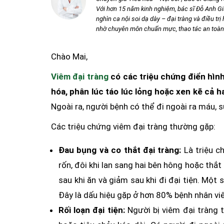
Với hơn 15 năm kinh nghiệm, bác sĩ Đỗ Anh G
nghìn ca nội soi dạ dày – đại tràng và điều tr
nhờ chuyên môn chuẩn mực, thao tác an toàn v
Chào Mai,
Viêm đại tràng
có các triệu chứng điển hình
hóa, phân lúc táo lúc lỏng hoặc xen kẽ cả h
Ngoài ra, người bệnh có thể đi ngoài ra máu, 
Các triệu chứng viêm đại tràng thường gặp:
Đau bụng và co thắt đại tràng:
Là triệu c
rốn, đôi khi lan sang hai bên hông hoặc thắ
sau khi ăn và giảm sau khi đi đại tiện. Một
Đây là dấu hiệu gặp ở hơn 80% bệnh nhân vi
Rối loạn đại tiện:
Người bị viêm đại tràng t