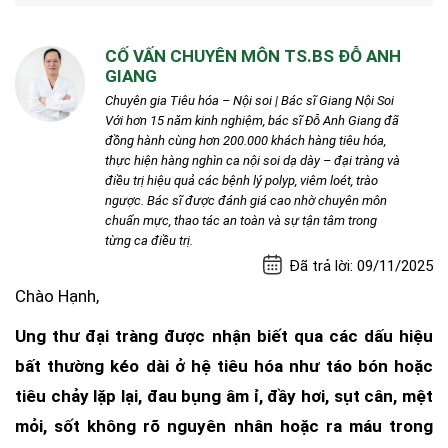
CỐ VẤN CHUYÊN MÔN TS.BS ĐỖ ANH
GIANG
Chuyên gia Tiêu hóa – Nội soi | Bác sĩ Giang Nội Soi
Với hơn 15 năm kinh nghiệm, bác sĩ Đỗ Anh Giang đã
đồng hành cùng hơn 200.000 khách hàng tiêu hóa,
thực hiện hàng nghìn ca nội soi dạ dày – đại tràng và
điều trị hiệu quả các bệnh lý polyp, viêm loét, trào
ngược. Bác sĩ được đánh giá cao nhờ chuyên môn
chuẩn mực, thao tác an toàn và sự tận tâm trong
từng ca điều trị.
Đã trả lời: 09/11/2025
Chào Hạnh,
Ung thư đại tràng được nhận biết qua các dấu hiệu
bất thường kéo dài ở hệ tiêu hóa như táo bón hoặc
tiêu chảy lặp lại, đau bụng âm ỉ, đầy hơi, sụt cân, mệt
mỏi, sốt không rõ nguyên nhân hoặc ra máu trong