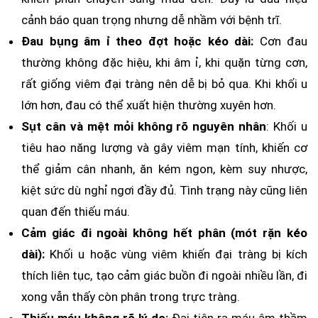
cảnh báo quan trọng nhưng dễ nhầm với bệnh trĩ.
Đau bụng âm ỉ theo đợt hoặc kéo dài:
Cơn đau
thường không đặc hiệu, khi âm ỉ, khi quặn từng cơn,
rất giống viêm đại tràng nên dễ bị bỏ qua. Khi khối u
lớn hơn, đau có thể xuất hiện thường xuyên hơn.
Sụt cân và mệt mỏi không rõ nguyên nhân
: Khối u
tiêu hao năng lượng và gây viêm mạn tính, khiến cơ
thể giảm cân nhanh, ăn kém ngon, kèm suy nhược,
kiệt sức dù nghỉ ngơi đầy đủ. Tình trạng này cũng liên
quan đến thiếu máu.
Cảm giác đi ngoài không hết phân (mót rặn kéo
dài):
Khối u hoặc vùng viêm khiến đại tràng bị kích
thích liên tục, tạo cảm giác buồn đi ngoài nhiều lần, đi
xong vẫn thấy còn phân trong trực tràng.
Thiếu máu không rõ lý do:
Đại tiện ra máu âm thầm