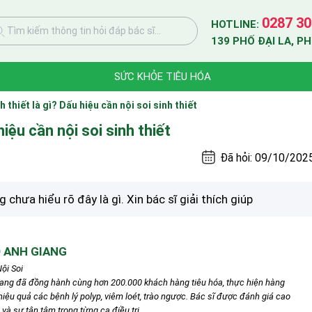
0287 30
HOTLINE:
Tìm kiếm thông tin hỏi đáp bác sĩ...
139 PHỐ ĐẠI LA, P
SỨC KHỎE TIÊU HÓA
h thiết là gì? Dấu hiệu cần nội soi sinh thiết
hiệu cần nội soi sinh thiết
Đã hỏi: 09/10/202
 chưa hiểu rõ đây là gì. Xin bác sĩ giải thích giúp
 ANH GIANG
ội Soi
iang đã đồng hành cùng hơn 200.000 khách hàng tiêu hóa, thực hiện hàng
ị hiệu quả các bệnh lý polyp, viêm loét, trào ngược. Bác sĩ được đánh giá cao
à sự tận tâm trong từng ca điều trị.