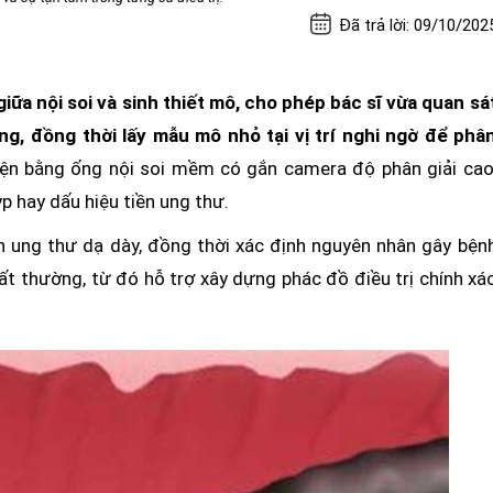
Đã trả lời: 09/10/202
giữa nội soi và sinh thiết mô, cho phép bác sĩ vừa quan sá
ng, đồng thời lấy mẫu mô nhỏ tại vị trí nghi ngờ để phâ
hiện bằng ống nội soi mềm có gắn camera độ phân giải cao
p hay dấu hiệu tiền ung thư.
án ung thư dạ dày, đồng thời xác định nguyên nhân gây bện
ất thường, từ đó hỗ trợ xây dựng phác đồ điều trị chính xá