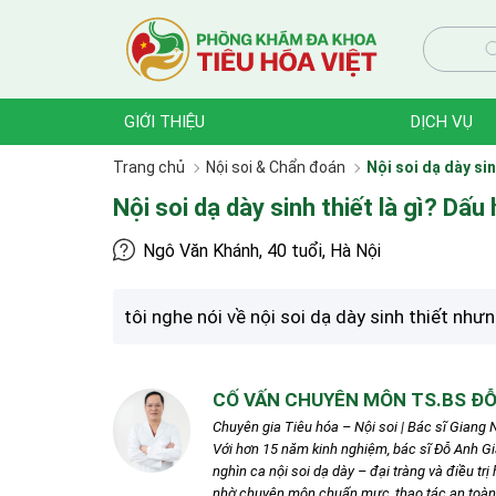
GIỚI THIỆU
DỊCH VỤ
Trang chủ
Nội soi & Chẩn đoán
Nội soi dạ dày sin
Nội soi dạ dày sinh thiết là gì? Dấu 
Ngô Văn Khánh, 40 tuổi, Hà Nội
tôi nghe nói về nội soi dạ dày sinh thiết nhưng
CỐ VẤN CHUYÊN MÔN TS.BS ĐỖ
Chuyên gia Tiêu hóa – Nội soi | Bác sĩ Giang N
Với hơn 15 năm kinh nghiệm, bác sĩ Đỗ Anh G
nghìn ca nội soi dạ dày – đại tràng và điều tr
nhờ chuyên môn chuẩn mực, thao tác an toàn v