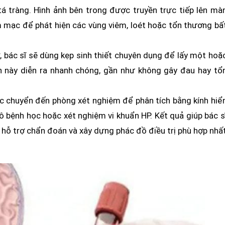
 tràng. Hình ảnh bên trong được truyền trực tiếp lên mà
êm mạc để phát hiện các vùng viêm, loét hoặc tổn thương bấ
ờ, bác sĩ sẽ dùng kẹp sinh thiết chuyên dụng để lấy một hoặ
ình này diễn ra nhanh chóng, gần như không gây đau hay tổ
ợc chuyển đến phòng xét nghiệm để phân tích bằng kính hiể
 bệnh học hoặc xét nghiệm vi khuẩn HP. Kết quả giúp bác s
 hỗ trợ chẩn đoán và xây dựng phác đồ điều trị phù hợp nhấ