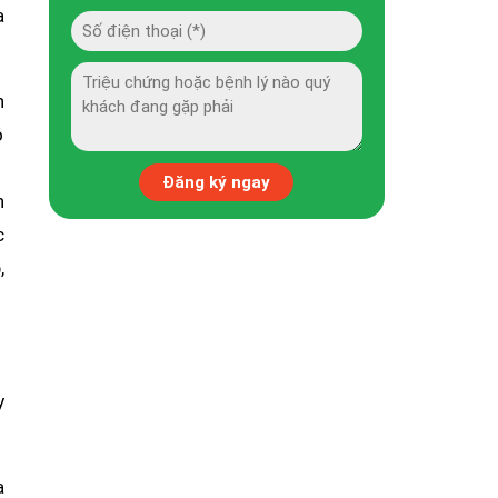
ạ
n
ó
n
c
,
y
a