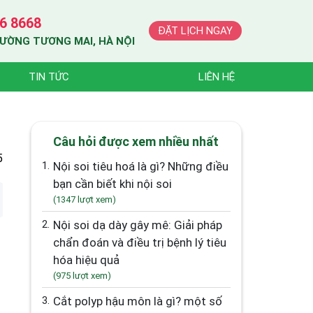
6 8668
ĐẶT LỊCH NGAY
HƯỜNG TƯƠNG MAI, HÀ NỘI
TIN TỨC
LIÊN HỆ
Câu hỏi được xem nhiều nhất
5
1.
Nội soi tiêu hoá là gì? Những điều
bạn cần biết khi nội soi
(1347 lượt xem)
2.
Nội soi dạ dày gây mê: Giải pháp
chẩn đoán và điều trị bệnh lý tiêu
hóa hiệu quả
(975 lượt xem)
3.
Cắt polyp hậu môn là gì? một số