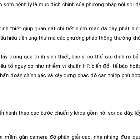
n sớm bệnh lý là mục đích chính của phương pháp nội soi d
sinh thiết giúp quan sát chi tiết niêm mạc dạ dày, phát hiệ
dấu hiệu tiền ung thư mà các phương pháp thông thường kh
y trong quá trình sinh thiết, bác sĩ có thể xác định rõ bả
yếu tố nguy cơ như nhiễm vi khuẩn HP, biến đổi tế bào hoặ
 chẩn đoán chính xác và xây dựng phác đồ can thiệp phù hợp
iến hành theo các bước chuẩn y khoa gồm nội soi dạ dày, lấ
soi mềm gắn camera độ phân giải cao, nhẹ nhàng đưa qu