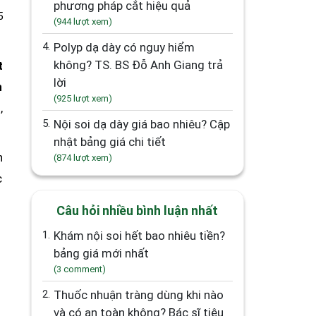
phương pháp cắt hiệu quả
5
(944 lượt xem)
4.
Polyp dạ dày có nguy hiểm
không? TS. BS Đỗ Anh Giang trả
t
lời
n
(925 lượt xem)
,
5.
Nội soi dạ dày giá bao nhiêu? Cập
nhật bảng giá chi tiết
h
(874 lượt xem)
c
Câu hỏi nhiều bình luận nhất
1.
Khám nội soi hết bao nhiêu tiền?
bảng giá mới nhất
(3 comment)
2.
Thuốc nhuận tràng dùng khi nào
và có an toàn không? Bác sĩ tiêu