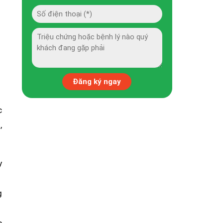
c
,
y
g
c