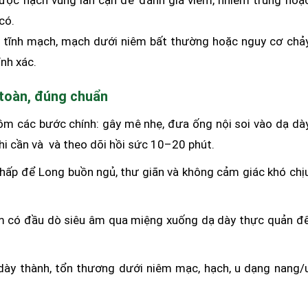
có.
n tĩnh mạch, mạch dưới niêm bất thường hoặc nguy cơ chả
nh xác.
n toàn, đúng chuẩn
gồm các bước chính: gây mê nhẹ, đưa ống nội soi vào dạ dà
khi cần và và theo dõi hồi sức 10–20 phút.
thấp để Long buồn ngủ, thư giãn và không cảm giác khó chị
ềm có đầu dò siêu âm qua miệng xuống dạ dày thực quản đ
 dày thành, tổn thương dưới niêm mạc, hạch, u dạng nang/