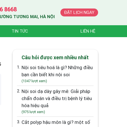
6 8668
ĐẶT LỊCH NGAY
HƯỜNG TƯƠNG MAI, HÀ NỘI
TIN TỨC
LIÊN HỆ
Câu hỏi được xem nhiều nhất
5
1.
Nội soi tiêu hoá là gì? Những điều
bạn cần biết khi nội soi
(1347 lượt xem)
2.
Nội soi dạ dày gây mê: Giải pháp
chẩn đoán và điều trị bệnh lý tiêu
hóa hiệu quả
(975 lượt xem)
3.
Cắt polyp hậu môn là gì? một số