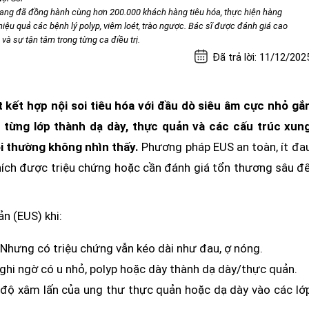
iang đã đồng hành cùng hơn 200.000 khách hàng tiêu hóa, thực hiện hàng
ị hiệu quả các bệnh lý polyp, viêm loét, trào ngược. Bác sĩ được đánh giá cao
à sự tận tâm trong từng ca điều trị.
Đã trả lời: 11/12/202
 kết hợp nội soi tiêu hóa với đầu dò siêu âm cực nhỏ gắ
t từng lớp thành dạ dày, thực quản và các cấu trúc xun
i thường không nhìn thấy.
Phương pháp EUS an toàn, ít đa
thích được triệu chứng hoặc cần đánh giá tổn thương sâu đ
ản (EUS) khi:
Nhưng có triệu chứng vẫn kéo dài như đau, ợ nóng.
hi ngờ có u nhỏ, polyp hoặc dày thành dạ dày/thực quản.
ộ xâm lấn của ung thư thực quản hoặc dạ dày vào các lớ