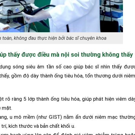
n toàn, không đau thực hiện bởi bác sĩ chuyên khoa
giúp thấy được điều mà nội soi thường không thấy
dụng sóng siêu âm tần số cao giúp bác sĩ nhìn thấy đượ
thấy, gồm độ dày thành ống tiêu hóa, tổn thương dưới niêm
t rõ ràng 5 lớp thành ống tiêu hóa, giúp phát hiện viêm dà
ề mặt.
nang, u mô mềm (như GIST) nằm ẩn dưới niêm mạc thườn
trí, kích thước và bản chất khối u.
ợc hạch vùng lân cận để đánh giá viêm, nhiễm trùng hoặ