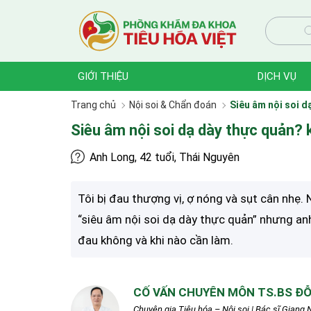
GIỚI THIỆU
DỊCH VỤ
Trang chủ
Nội soi & Chẩn đoán
Siêu âm nội soi d
Siêu âm nội soi dạ dày thực quản? 
Anh Long, 42 tuổi, Thái Nguyên
Tôi bị đau thượng vị, ợ nóng và sụt cân nhẹ. 
“siêu âm nội soi dạ dày thực quản” nhưng an
đau không và khi nào cần làm.
CỐ VẤN CHUYÊN MÔN TS.BS ĐỖ
Chuyên gia Tiêu hóa – Nội soi | Bác sĩ Giang N