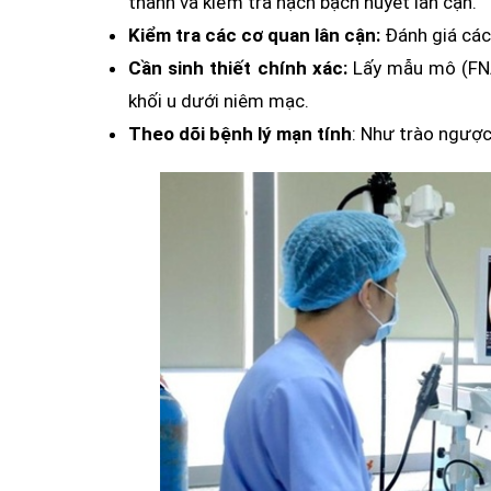
thành và kiểm tra hạch bạch huyết lân cận.
Kiểm tra các cơ quan lân cận:
Đánh giá các 
Cần sinh thiết chính xác:
Lấy mẫu mô (FNA)
khối u dưới niêm mạc.
Theo dõi bệnh lý mạn tính
: Như trào ngượ