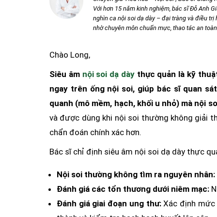
Với hơn 15 năm kinh nghiệm, bác sĩ Đỗ Anh G
nghìn ca nội soi dạ dày – đại tràng và điều tr
nhờ chuyên môn chuẩn mực, thao tác an toàn v
Chào Long,
Siêu âm
nội soi dạ dày
thực quản là kỹ thuật
ngay trên ống nội soi, giúp bác sĩ quan sá
quanh (mô mềm, hạch, khối u nhỏ) mà nội so
và được dùng khi nội soi thường không giải 
chẩn đoán chính xác hơn.
Bác sĩ chỉ định siêu âm nội soi dạ dày thực qu
Nội soi thường không tìm ra nguyên nhân:
Đánh giá các tổn thương dưới niêm mạc:
Ng
Đánh giá giai đoạn ung thư:
Xác định mức đ