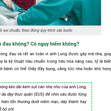
ội soi chuẩn, theo đúng quy trình các bước
 có đau không? Có nguy hiểm không?
hông đau và rất an toàn vì anh Long được gây mê nhẹ, giú
 là kỹ thuật tiêu chuẩn trong tiêu hóa nâng cao, tỷ lệ biế
ười bệnh có thể thấy đầy bụng, căng tức nhẹ hoặc khô họn
ợ nóng kéo dài kèm sụt cân nhẹ như của anh Long,
oi dạ dày thực quản (EUS) để nhìn sâu được từng
t hiện tổn thương dưới niêm mạc, dày thành hay
 bỏ sót.