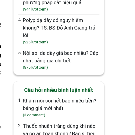
phương pháp cắt hiệu quả
(944 lượt xem)
4.
Polyp dạ dày có nguy hiểm
5
không? TS. BS Đỗ Anh Giang trả
lời
(925 lượt xem)
n
5.
Nội soi dạ dày giá bao nhiêu? Cập
g
nhật bảng giá chi tiết
u
(875 lượt xem)
ể
Câu hỏi nhiều bình luận nhất
1.
Khám nội soi hết bao nhiêu tiền?
bảng giá mới nhất
(3 comment)
2.
Thuốc nhuận tràng dùng khi nào
p
và có an toàn không? Bác sĩ tiêu