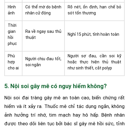
Hình
Có thể mờ do bệnh
Rõ nét, ổn định, hạn chế bỏ
ảnh
nhân cử động
sót tổn thương
Thời
gian
Ra về ngay sau thủ
Nghỉ 15 phút, tỉnh hoàn toàn
hồi
thuật
phục
Phù
Người sợ đau, cần soi kỹ
Người chịu đau tốt,
hợp
hoặc thực hiện thủ thuật
soi ngắn
cho ai
như sinh thiết, cắt polyp
5. Nội soi gây mê có nguy hiểm không?
Nội soi đại tràng gây mê an toàn cao, biến chứng rất
hiếm và ít xảy ra. Thuốc mê chỉ tác dụng ngắn, không
ảnh hưởng trí nhớ, tim mạch hay hô hấp. Bệnh nhân
được theo dõi liên tục bởi bác sĩ gây mê hồi sức, tỉnh