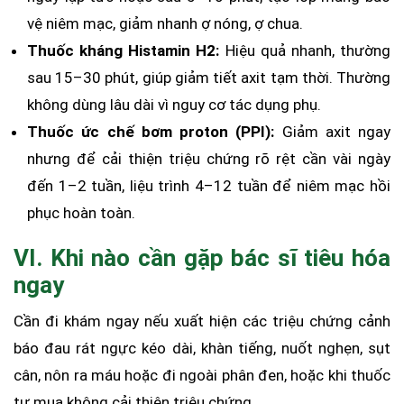
vệ niêm mạc, giảm nhanh ợ nóng, ợ chua.
Thuốc kháng Histamin H2:
Hiệu quả nhanh, thường
sau 15–30 phút, giúp giảm tiết axit tạm thời. Thường
không dùng lâu dài vì nguy cơ tác dụng phụ.
Thuốc ức chế bơm proton (PPI):
Giảm axit ngay
nhưng để cải thiện triệu chứng rõ rệt cần vài ngày
đến 1–2 tuần, liệu trình 4–12 tuần để niêm mạc hồi
phục hoàn toàn.
VI. Khi nào cần gặp bác sĩ tiêu hóa
ngay
Cần đi khám ngay nếu xuất hiện các triệu chứng cảnh
báo đau rát ngực kéo dài, khàn tiếng, nuốt nghẹn, sụt
cân, nôn ra máu hoặc đi ngoài phân đen, hoặc khi thuốc
tự mua không cải thiện triệu chứng.