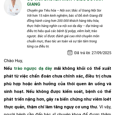
GIANG
Chuyên gia Tiêu hóa – Nội soi | Bác sĩ Giang Nội Soi
Với hơn 15 năm kinh nghiệm, bác sĩ Đỗ Anh Giang đã
đồng hành cùng hơn 200.000 khách hàng tiêu hóa,
thực hiện hàng nghìn ca nội soi dạ dày – đại tràng và
điều trị hiệu quả các bệnh lý polyp, viêm loét, trào
ngược. Bác sĩ được đánh giá cao nhờ chuyên môn
chuẩn mực, thao tác an toàn và sự tận tâm trong
từng ca điều trị.
Đã trả lời: 27/09/2025
Chào Huy,
Nếu
trào ngược dạ dày
mãi không khỏi có thể xuất
phát từ việc chẩn đoán chưa chính xác, điều trị chưa
phù hợp hoặc ảnh hưởng của thói quen ăn uống và
sinh hoạt. Nếu không được kiểm soát, bệnh có thể
phát triển nặng hơn, gây ra biến chứng như viêm loét
thực quản, thậm chí làm tăng nguy cơ ung thư.
Vì vậy,
người bệnh cần đến bác sĩ chuyên khoa để được thăm