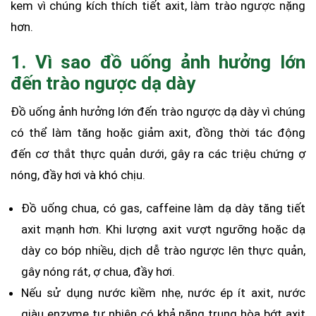
kem vì chúng kích thích ti
ế
t axit, làm trào ng
ư
ợ
c n
ặ
ng
h
ơ
n.
1. Vì sao đồ uống ảnh hưởng lớn
đến trào ngược dạ dày
Đ
ồ
u
ố
ng
ả
nh h
ư
ở
ng l
ớ
n
đ
ế
n trào ng
ư
ợ
c d
ạ
dày vì chúng
có th
ể
làm t
ă
ng ho
ặ
c gi
ả
m axit,
đ
ồ
ng th
ờ
i tác
đ
ộ
ng
đ
ế
n c
ơ
th
ắ
t th
ự
c qu
ả
n d
ư
ớ
i, gây ra các triệu chứng ợ
nóng, đầy hơi và khó chịu.
Đồ uống chua, có gas, caffeine làm dạ dày tăng tiết
axit mạnh hơn. Khi lượng axit vượt ngưỡng hoặc dạ
dày co bóp nhiều, dịch dễ trào ngược lên thực quản,
gây nóng rát, ợ chua, đầy hơi.
Nếu sử dụng nước kiềm nhẹ, nước ép ít axit, nước
giàu enzyme tự nhiên có khả năng trung hòa bớt axit