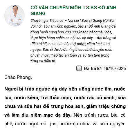
CỐ VẤN CHUYÊN MÔN TS.BS ĐỖ ANH
GIANG
Chuyên gia Tiêu hóa – Nội soi | Bác sĩ Giang Nội Soi
Với hơn 15 năm kinh nghiệm, bác sĩ Đỗ Anh Giang đã
đồng hành cùng hơn 200.000 khách hàng tiêu hóa,
thực hiện hàng nghìn ca nội soi dạ dày – đại tràng và
điều trị hiệu quả các bệnh lý polyp, viêm loét, trào
ngược. Bác sĩ được đánh giá cao nhờ chuyên môn
chuẩn mực, thao tác an toàn và sự tận tâm trong
từng ca điều trị.
Đã trả lời: 18/10/2025
Chào Phong,
Ng
ư
ờ
i b
ị
trào ng
ư
ợ
c d
ạ
dày nên u
ố
ng n
ư
ớ
c
ấ
m, n
ư
ớ
c
l
ọ
c, n
ư
ớ
c ki
ề
m, trà th
ả
o m
ộ
c, n
ư
ớ
c rau c
ủ
xanh, s
ữ
a
chua và s
ữ
a h
ạ
t
đ
ể
trung hòa axit, gi
ả
m tri
ệ
u ch
ứ
ng
và làm d
ị
u niêm m
ạ
c d
ạ
dày.
Nên tránh r
ư
ợ
u, bia, cà
phê, n
ư
ớ
c ng
ọ
t có gas, n
ư
ớ
c ép chua và s
ữ
a nguyên