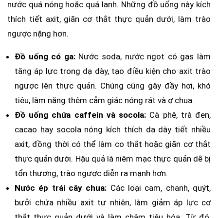
nước quá nóng hoặc quá lạnh. Những đồ uống này kích
thích tiết axit, giãn cơ thắt thực quản dưới, làm trào
ngược nặng hơn.
Đồ uống có ga:
Nước soda, nước ngọt có gas làm
tăng áp lực trong dạ dày, tạo điều kiện cho axit trào
ngược lên thực quản. Chúng cũng gây đầy hơi, khó
tiêu, làm nặng thêm cảm giác nóng rát và ợ chua.
Đồ uống chứa caffein và socola:
Cà phê, trà đen,
cacao hay socola nóng kích thích dạ dày tiết nhiều
axit, đồng thời có thể làm co thắt hoặc giãn cơ thắt
thực quản dưới. Hậu quả là niêm mạc thực quản dễ bị
tổn thương, trào ngược diễn ra mạnh hơn.
Nước ép trái cây chua:
Các loại cam, chanh, quýt,
bưởi chứa nhiều axit tự nhiên, làm giảm áp lực cơ
thắt thực quản dưới và làm chậm tiêu hóa. Từ đó,