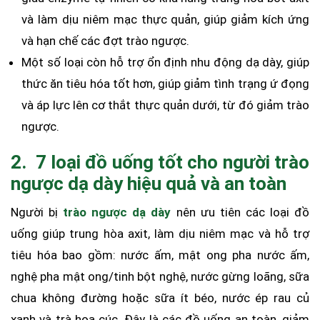
và làm dịu niêm mạc thực quản, giúp giảm kích ứng
và hạn chế các đợt trào ngược.
Một số loại còn hỗ trợ ổn định nhu động dạ dày, giúp
thức ăn tiêu hóa tốt hơn, giúp giảm tình trạng ứ đọng
và áp lực lên cơ thắt thực quản dưới, từ đó giảm trào
ngược.
2. 7 loại đồ uống tốt cho người trào
ngược dạ dày hiệu quả và an toàn
Người bị
trào ngược dạ dày
nên ưu tiên các loại đồ
uống giúp trung hòa axit, làm dịu niêm mạc và hỗ trợ
tiêu hóa bao gồm: nước ấm, mật ong pha nước ấm,
nghệ pha mật ong/tinh bột nghệ, nước gừng loãng, sữa
chua không đường hoặc sữa ít béo, nước ép rau củ
xanh và trà hoa cúc. Đây là các đồ uống an toàn, giảm