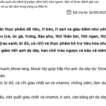
ị hiệu quả các bệnh lý polyp, viêm loét, trào ngược. Bác sĩ được đánh giá cao
à sự tận tâm trong từng ca điều trị.
Đã trả lời: 26/09/202
 thực phẩm dễ tiêu, ít béo, ít axit và giàu kiềm như yế
cá, ức gà, trứng, đậu phụ, thịt thăn lợn, thịt ngan, thị
 (rau xanh, bí đỏ, cà rốt) và thực phẩm hỗ trợ tiêu hóa nh
iảm tiết axit dạ dày, hạn chế trào ngược và bảo vệ niê
ạch, khoai lang, khoai tây giúp hấp thụ axit dạ dày dư thừa
uản.
ịt, bí đỏ, cà rốt giàu chất xơ và vitamin, chống viêm, làm dị
ấu, việt quất giàu chất và vitamin, ít axit, cân bằng pH dạ dà