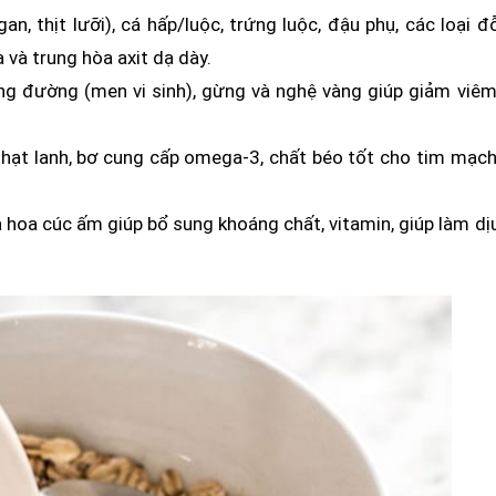
gan, thịt lưỡi), cá hấp/luộc, trứng luộc, đậu phụ, các loại đ
 và trung hòa axit dạ dày.
ng đường (men vi sinh), gừng và nghệ vàng giúp giảm viêm
ó, hạt lanh, bơ cung cấp omega-3, chất béo tốt cho tim mạch
à hoa cúc ấm giúp bổ sung khoáng chất, vitamin, giúp làm dị