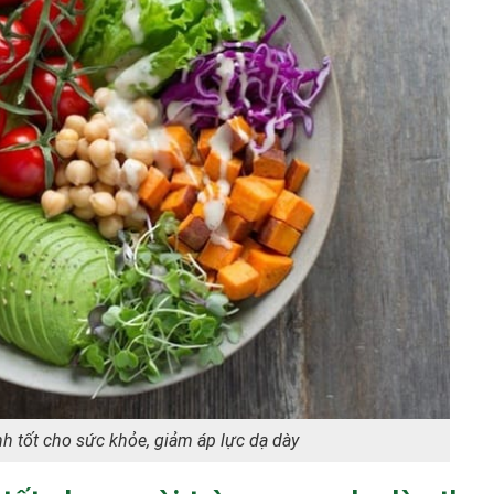
nh tốt cho sức khỏe, giảm áp lực dạ dày