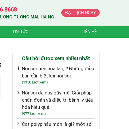
6 8668
ĐẶT LỊCH NGAY
HƯỜNG TƯƠNG MAI, HÀ NỘI
TIN TỨC
LIÊN HỆ
Câu hỏi được xem nhiều nhất
5
1.
Nội soi tiêu hoá là gì? Những điều
bạn cần biết khi nội soi
(1350 lượt xem)
2.
Nội soi dạ dày gây mê: Giải pháp
chẩn đoán và điều trị bệnh lý tiêu
hóa hiệu quả
(977 lượt xem)
3.
Cắt polyp hậu môn là gì? một số