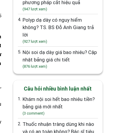
phương pháp cắt hiệu quả
(947 lượt xem)
5
4.
Polyp dạ dày có nguy hiểm
không? TS. BS Đỗ Anh Giang trả
lời
n
(927 lượt xem)
t
5.
Nội soi dạ dày giá bao nhiêu? Cập
ư
nhật bảng giá chi tiết
m
(876 lượt xem)
,
Câu hỏi nhiều bình luận nhất
1.
Khám nội soi hết bao nhiêu tiền?
u
bảng giá mới nhất
(3 comment)
y
2.
Thuốc nhuận tràng dùng khi nào
và có an toàn không? Bác sĩ tiêu