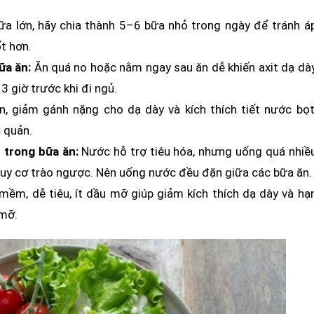
ữa lớn, hãy chia thành 5–6 bữa nhỏ trong ngày để tránh á
ốt hơn.
ữa ăn:
Ăn quá no hoặc nằm ngay sau ăn dễ khiến axit dạ dà
3 giờ trước khi đi ngủ.
, giảm gánh nặng cho dạ dày và kích thích tiết nước bọt
 quản.
 trong bữa ăn:
Nước hỗ trợ tiêu hóa, nhưng uống quá nhiề
nguy cơ trào ngược. Nên uống nước đều đặn giữa các bữa ăn.
mềm, dễ tiêu, ít dầu mỡ giúp giảm kích thích dạ dày và hạ
 mỡ.