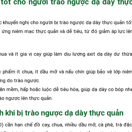
 tốt cho người trào ngược dạ dày thự
c khuyến nghị cho người bị trào ngược dạ dày thực quản tố
ch ứng niêm mạc thực quản và dễ tiêu, từ đó giảm áp lực lê
a và ít gia vị cay giúp làm dịu lượng axit dạ dày dư thừa
c phẩm ít chua, ít dầu mỡ và nấu chín giúp bảo vệ lớp niê
ng do trào ngược.
ăn mềm, hấp hoặc luộc dễ tiêu hóa, giúp dạ dày co bóp nh
rào ngược lên thực quản.
h khi bị trào ngược dạ dày thực quản
 cần hạn chế đồ cay, chua, nhiều dầu mỡ, cà phê, trà đặc