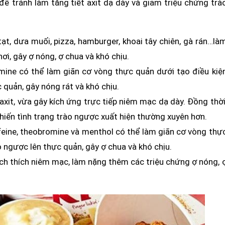
 để tránh làm tăng tiết axit dạ dày và giảm triệu chứng trà
ạt, dưa muối, pizza, hamburger, khoai tây chiên, gà rán…là
hơi, gây ợ nóng, ợ chua và khó chịu.
mine có thể làm giãn cơ vòng thực quản dưới tạo điều kiệ
 quản, gây nóng rát và khó chịu.
axit, vừa gây kích ứng trực tiếp niêm mạc dạ dày. Đồng thời
hiến tình trạng trào ngược xuất hiện thường xuyên hơn.
eine, theobromine và menthol có thể làm giãn cơ vòng thự
o ngược lên thực quản, gây ợ chua và khó chịu.
kích thích niêm mạc, làm nặng thêm các triệu chứng ợ nóng, 