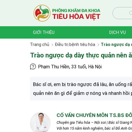
GIỚI THIỆU
DỊCH VỤ
Trang chủ
Điều trị bệnh tiêu hóa
Trào ngược dạ d
Trào ngược dạ dày thực quản nên ă
Phạm Thu Hiền, 33 tuổi, Hà Nội
Bác sĩ ơi, em bị trào ngược đã lâu, ăn uống r
quản nên ăn gì để giảm ợ nóng và nhanh hồi 
CỐ VẤN CHUYÊN MÔN TS.BS ĐỖ
Chuyên gia Tiêu hóa – Nội soi | Bác sĩ Giang N
Với hơn 15 năm kinh nghiệm, bác sĩ Đỗ Anh G