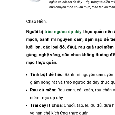
nghìn ca nội soi dạ dày – đại tràng và điều tr
nhờ chuyên môn chuẩn mực, thao tác an toàn v
Chào Hiền,
Người bị
trào ngược dạ dày
thực quản nên ăn
mạch, bánh mì nguyên cám, đạm nạc dễ tiêu (
lưỡi lợn, các loại đỗ, đậu), rau quả tươi mềm
gừng, nghệ vàng, sữa chua không đường để g
mạc thực quản.
Tinh bột dễ tiêu
: Bánh mì nguyên cám, yến m
giảm nóng rát và trào ngược dạ dày thực q
Rau củ mềm:
Rau xanh, cải xoăn, rau chân v
niêm mạc dạ dày.
Trái cây ít chua:
Chuối, táo, lê, đu đủ, dưa h
và hạn chế kích ứng thực quản.