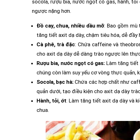
socola, rượu bia, nước ngọt có gas, hành, tỏi
ngược nặng hơn.
Đồ cay, chua, nhiều dầu mỡ
: Bao gồm mù t
tăng tiết axit dạ dày, chậm tiêu hóa, dễ đầy 
Cà phê, trà đặc
: Chứa caffeine và theobro
cho axit dạ dày dễ dàng trào ngược lên thực
Rượu bia, nước ngọt có gas:
Làm tăng tiết 
chúng còn làm suy yếu cơ vòng thực quản, k
Socola, bạc hà:
Chứa các hợp chất như caff
quản dưới, tạo điều kiện cho axit dạ dày trà
Hành, tỏi, ớt
: Làm tăng tiết axit dạ dày và 
chua.