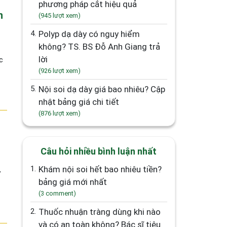
phương pháp cắt hiệu quả
n
(945 lượt xem)
4.
Polyp dạ dày có nguy hiểm
không? TS. BS Đỗ Anh Giang trả
lời
c
(926 lượt xem)
5.
Nội soi dạ dày giá bao nhiêu? Cập
nhật bảng giá chi tiết
(876 lượt xem)
Câu hỏi nhiều bình luận nhất
–
1.
Khám nội soi hết bao nhiêu tiền?
y
bảng giá mới nhất
(3 comment)
2.
Thuốc nhuận tràng dùng khi nào
và có an toàn không? Bác sĩ tiêu