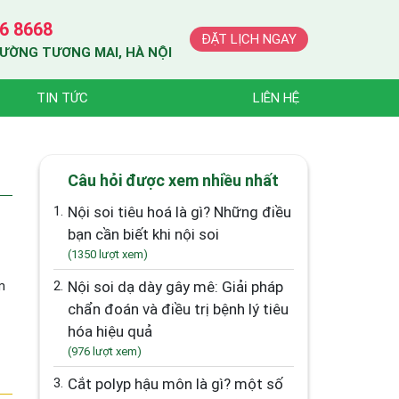
6 8668
ĐẶT LỊCH NGAY
HƯỜNG TƯƠNG MAI, HÀ NỘI
TIN TỨC
LIÊN HỆ
Câu hỏi được xem nhiều nhất
1.
Nội soi tiêu hoá là gì? Những điều
bạn cần biết khi nội soi
(1350 lượt xem)
m
2.
Nội soi dạ dày gây mê: Giải pháp
chẩn đoán và điều trị bệnh lý tiêu
hóa hiệu quả
(976 lượt xem)
3.
Cắt polyp hậu môn là gì? một số