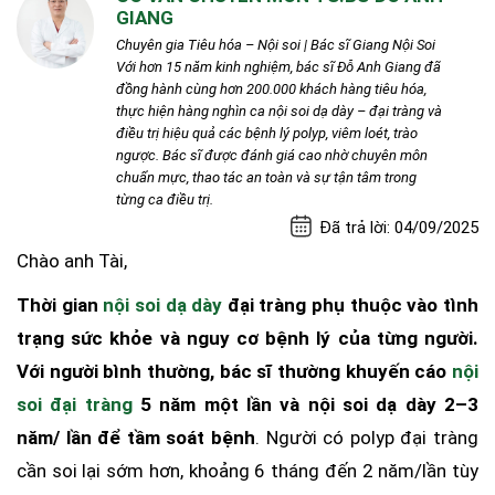
GIANG
Chuyên gia Tiêu hóa – Nội soi | Bác sĩ Giang Nội Soi
Với hơn 15 năm kinh nghiệm, bác sĩ Đỗ Anh Giang đã
đồng hành cùng hơn 200.000 khách hàng tiêu hóa,
thực hiện hàng nghìn ca nội soi dạ dày – đại tràng và
điều trị hiệu quả các bệnh lý polyp, viêm loét, trào
ngược. Bác sĩ được đánh giá cao nhờ chuyên môn
chuẩn mực, thao tác an toàn và sự tận tâm trong
từng ca điều trị.
Đã trả lời: 04/09/2025
Chào anh Tài,
Thời gian
nội soi dạ dày
đại tràng phụ thuộc vào tình
trạng sức khỏe và nguy cơ bệnh lý của từng người.
Với người bình thường, bác sĩ thường khuyến cáo
nội
soi đại tràng
5 năm một lần và nội soi dạ dày 2–3
năm/ lần để tầm soát bệnh
. Người có polyp đại tràng
cần soi lại sớm hơn, khoảng 6 tháng đến 2 năm/lần tùy