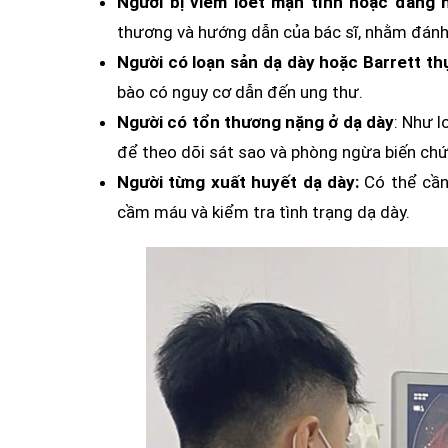
Người bị viêm loét mạn tính hoặc đang 
thương và hướng dẫn của bác sĩ, nhằm đánh gi
Người có loạn sản dạ dày hoặc Barrett th
bào có nguy cơ dẫn đến ung thư.
Người có tổn thương nặng ở dạ dày
: Như l
để theo dõi sát sao và phòng ngừa biến ch
Người từng xuất huyết dạ dày:
Có thể cần 
cầm máu và kiểm tra tình trạng dạ dày.