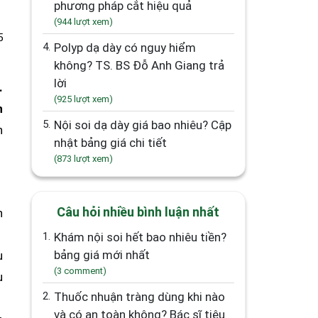
phương pháp cắt hiệu quả
(944 lượt xem)
5
4.
Polyp dạ dày có nguy hiểm
không? TS. BS Đỗ Anh Giang trả
lời
.
(925 lượt xem)
n
5.
Nội soi dạ dày giá bao nhiêu? Cập
h
nhật bảng giá chi tiết
(873 lượt xem)
Câu hỏi nhiều bình luận nhất
n
1.
Khám nội soi hết bao nhiêu tiền?
bảng giá mới nhất
u
(3 comment)
u
2.
Thuốc nhuận tràng dùng khi nào
và có an toàn không? Bác sĩ tiêu