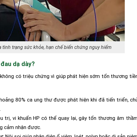
ra tình trạng sức khỏe, hạn chế biến chứng nguy hiểm
g đau dạ dày?
 không có triệu chứng vì giúp phát hiện sớm tổn thương tiề
oảng 80% ca ung thư được phát hiện khi đã tiến triển, ch
.
ều trị, vi khuẩn HP có thể quay lại, gây tổn thương âm thầ
ng cảm nhận được.
ư:
Nội soi giúp nhận diện ổ viêm, loét, polyp hoặc dị sản niê