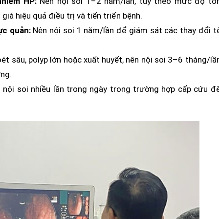
nhiễm HP:
Nên nội soi 1–2 năm/lần, tùy theo mức độ tổ
á hiệu quả điều trị và tiến triển bệnh.
ực quản:
Nên nội soi 1 năm/lần để giám sát các thay đổi t
oét sâu, polyp lớn hoặc xuất huyết, nên nội soi 3–6 tháng/lầ
ứng.
nội soi nhiều lần trong ngày trong trường hợp cấp cứu đ