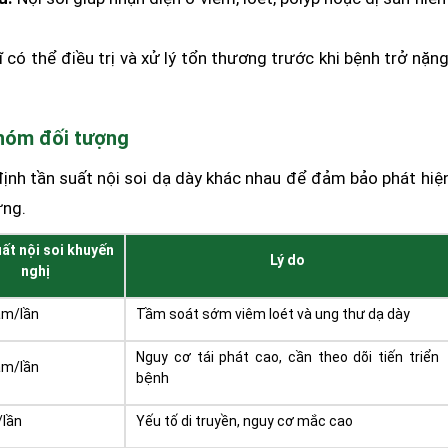
 có thể điều trị và xử lý tổn thương trước khi bệnh trở nặng
nhóm đối tượng
định tần suất nội soi dạ dày khác nhau để đảm bảo phát hiệ
ứng.
ất nội soi khuyến
Lý do
nghị
ăm/lần
Tầm soát sớm viêm loét và ung thư dạ dày
Nguy cơ tái phát cao, cần theo dõi tiến triển
ăm/lần
bệnh
/lần
Yếu tố di truyền, nguy cơ mắc cao