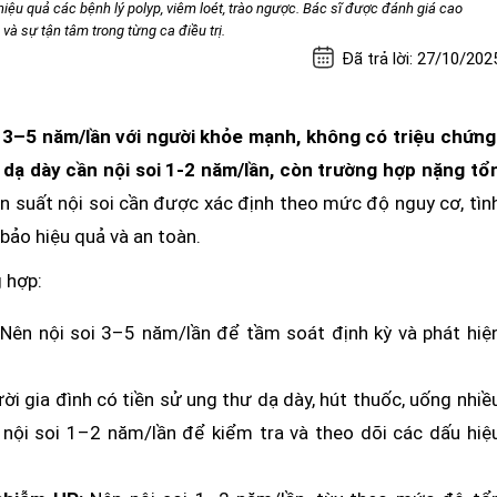
ị hiệu quả các bệnh lý polyp, viêm loét, trào ngược. Bác sĩ được đánh giá cao
à sự tận tâm trong từng ca điều trị.
Đã trả lời: 27/10/202
 3–5 năm/lần với người khỏe mạnh, không có triệu chứng
dạ dày cần nội soi 1-2 năm/lần, còn trường hợp nặng tổ
n suất nội soi cần được xác định theo mức độ nguy cơ, tìn
bảo hiệu quả và an toàn.
g hợp:
Nên nội soi 3–5 năm/lần để tầm soát định kỳ và phát hiệ
 gia đình có tiền sử ung thư dạ dày, hút thuốc, uống nhiề
 nội soi 1–2 năm/lần để kiểm tra và theo dõi các dấu hiệ