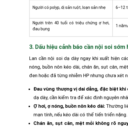
Người có polyp, dị sản ruột, loạn sản nhẹ
6–12 t
Người trên 40 tuổi có triệu chứng ợ hơi,
1 năm
đau bụng
3. Dấu hiệu cảnh báo cần nội soi sớm 
Lan cần nội soi dạ dày ngay khi xuất hiện cá
nóng, buồn nôn kéo dài, chán ăn, sụt cân, m
đen hoặc đã từng nhiễm HP nhưng chưa xét ngh
Đau vùng thượng vị dai dẳng, đặc biệt khi 
dạ dày, cần kiểm tra để xác định nguyên nhâ
Ợ hơi, ợ nóng, buồn nôn kéo dài:
Thường li
mạn tính, nếu kéo dài có thể tiến triển nặng.
Chán ăn, sụt cân, mệt mỏi không rõ ngu