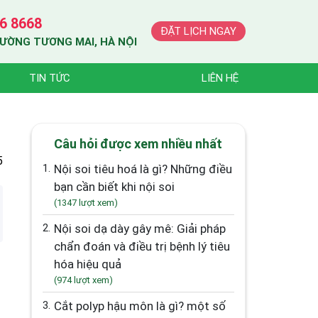
6 8668
ĐẶT LỊCH NGAY
HƯỜNG TƯƠNG MAI, HÀ NỘI
TIN TỨC
LIÊN HỆ
Câu hỏi được xem nhiều nhất
5
1.
Nội soi tiêu hoá là gì? Những điều
bạn cần biết khi nội soi
(1347 lượt xem)
2.
Nội soi dạ dày gây mê: Giải pháp
chẩn đoán và điều trị bệnh lý tiêu
hóa hiệu quả
(974 lượt xem)
3.
Cắt polyp hậu môn là gì? một số