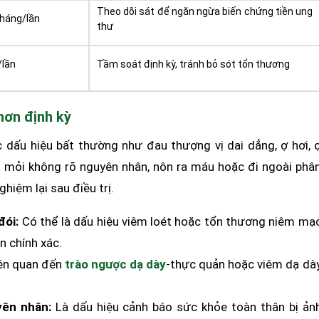
Theo dõi sát để ngăn ngừa biến chứng tiền ung
háng/lần
thư
/lần
Tầm soát định kỳ, tránh bỏ sót tổn thương
hơn định kỳ
c dấu hiệu bất thường như đau thượng vị dai dẳng, ợ hơi, 
ệt mỏi không rõ nguyên nhân, nôn ra máu hoặc đi ngoài phâ
iệm lại sau điều trị.
đói:
Có thể là dấu hiệu viêm loét hoặc tổn thương niêm mạ
n chính xác.
ên quan đến
trào ngược dạ dày
-thực quản hoặc viêm dạ dà
yên nhân:
Là dấu hiệu cảnh báo sức khỏe toàn thân bị ản